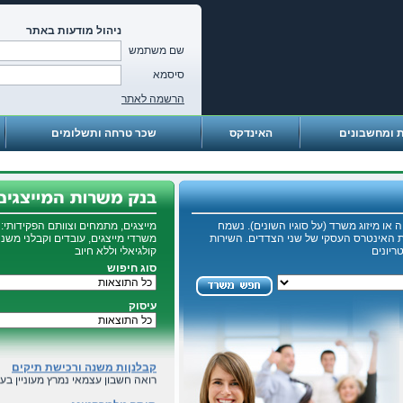
ניהול מודעות באתר
שם משתמש
סיסמא
הרשמה לאתר
ת ומחשבונים
האינדקס
שכר טרחה ותשלומים
פרילנסר לתפקידי חשבות וניהול
מנהל כספים בעל נסיון רב בכל תחומי
רואת חשבון פרילנסרית
רואת חשבון בעלת ניסיון רב בהגשת 
יועץ מס
...
 או מיזוג משרד (על סוגיו השונים). נשמח
מייצגים, מתמחים וצוותם הפקידותי:
 האינטרס העסקי של שני הצדדים. השירות
משרדי מייצגים, עובדים וקבלני משנ
יועץ מס
ריונים
קולגיאלי וללא חיוב
...
סוג חיפוש
דרוש מנהל חשבונות ,יועץ מס ,ר
לסניפנו ברחבי הארץ דרושים מנהלי ח
עיסוק
שת"פ ורכישת תיקים
רואה חשבון נמרץ מעוניין בעבודה ע
קבלנןות משנה ורכישת תיקים
רואה חשבון עצמאי נמרץ מעוניין בעב
תותח טלמרקטינג