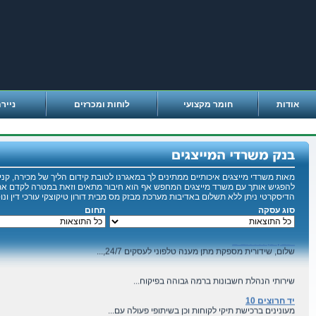
אודות
חומר מקצועי
לוחות ומכרזים
נייר
יובל שניר
רואה חשבון בעל וותק של 3 שנים. בדוחות מס עבור...
תל אביב
אנו נעניק לך ולצוות שלך את ארגזי הכלים אשר יאפשרו לך...
מאות משרדי מייצגים איכותיים ממתינים לך במאגרנו לטובת קידום הליך של מכירה, קניה
להפגיש אותך עם משרד מייצגים המחפש אף הוא חיבור מתאים וזאת במטרה לקדם את
משרד רואי חשבון מעוניין ברכישת פרקטיקה/ תיק...
הדיסקרטי ניתן ללא תשלום באדיבות מערכת מבזק מס מבית דורון טיקוצקי עורכי דין ונוט
סוג עסקה
תחום
ניסיון עסקי של 20 שנה בניהול חברה סיטונאית קורס...
יעבץ 3, תל אביב
שלום, שידורית מספקת מתן מענה טלפוני לעסקים 24/7,...
שירותי הנהלת חשבונות ברמה גבוהה בפיקוח...
יד חרוצים 10
מעונינים ברכישת תיקי לקוחות וכן בשיתופי פעולה עם...